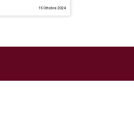
15 Ottobre 2024
o
funerale a Santo Stefano di
ituazione. Sin dalle fasi
 nel settore, intervenendo subito
 ardente fino alla sepoltura o
ndosi anche del disbrigo di tutte