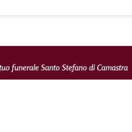
l tuo funerale Santo Stefano di Camastra
attiva dal lontano 2014 si occupa di tutta l'organizzazione del tu
ali completi garantendo professionalità e riservatezza in qualsiasi s
nebre
mette a disposizione dei clienti tutta la propria esperienza
'organizzazione dell'evento funebre. Dall'allestimento della camera
reta e precisa dell'organizzazione completa dei funerali, interessa