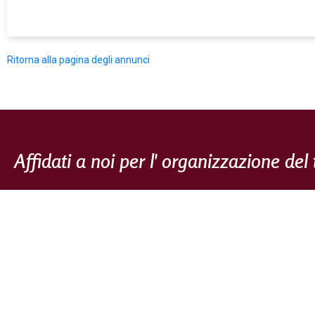
Ritorna alla pagina degli annunci
Affidati a noi per l' organizzazione de
L'
Agenzia Funebre Muratore
è un'
impresa di pompe funebri
Camastra
. Ormai da anni sul territorio fornisce servizi cimiteri
immediatamente successive alla prima chiamata, l'
impresa fu
per fornire il supporto necessario ai familiari del defunto nell
alla cremazione, lo staff dell'agenzia si occupa in maniera disc
le pratiche burocratiche e cimiteriali.