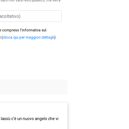
dato non sarà reso pubblico, ma verrà
e compreso l'informativa sul
 (
clicca qui per maggiori dettagli
).
lo lassù c'è un nuovo angelo che vi